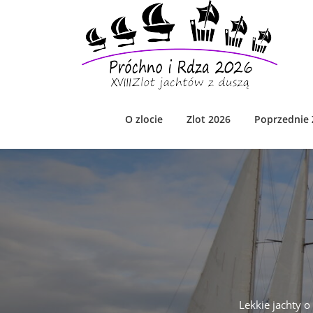
Skip
to
content
O zlocie
Zlot 2026
Poprzednie 
Lekkie jachty 