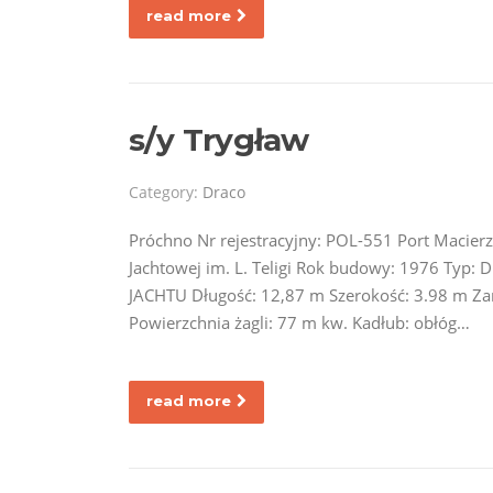
read more
s/y Trygław
Category:
Draco
Próchno Nr rejestracyjny: POL-551 Port Macierz
Jachtowej im. L. Teligi Rok budowy: 1976 Typ:
JACHTU Długość: 12,87 m Szerokość: 3.98 m Zan
Powierzchnia żagli: 77 m kw. Kadłub: obłóg…
read more