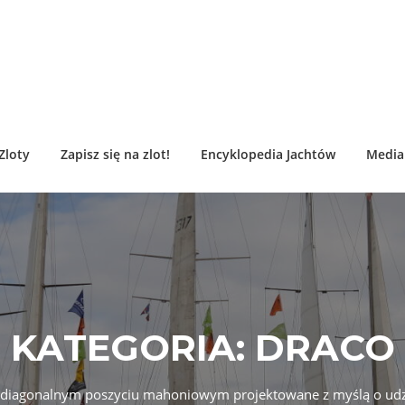
Zloty
Zapisz się na zlot!
Encyklopedia Jachtów
Media 
KATEGORIA:
DRACO
o diagonalnym poszyciu mahoniowym projektowane z myślą o udz