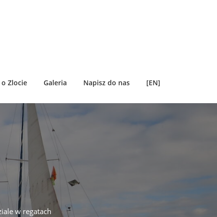
o Zlocie
Galeria
Napisz do nas
[EN]
iale w regatach