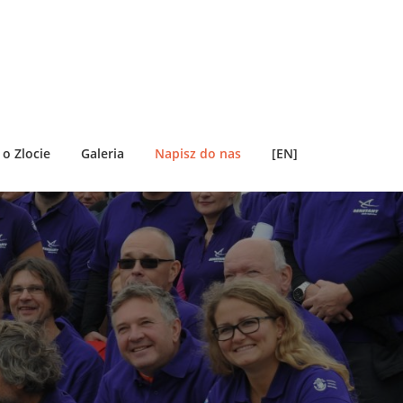
o Zlocie
Galeria
Napisz do nas
[EN]