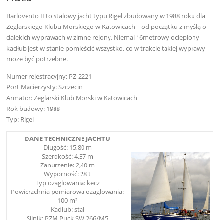
Barlovento II to stalowy jacht typu Rigel zbudowany w 1988 roku dla
Żeglarskiego Klubu Morskiego w Katowicach – od początku z myślą o
dalekich wyprawach w zimne rejony. Niemal 16metrowy ocieplony
kadłub jest w stanie pomieścić wszystko, co w trakcie takiej wyprawy
może być potrzebne.
Numer rejestracyjny: PZ-2221
Port Macierzysty: Szczecin
Armator: Żeglarski Klub Morski w Katowicach
Rok budowy: 1988
Typ: Rigel
DANE TECHNICZNE JACHTU
Długość: 15,80 m
Szerokość: 4,37 m
Zanurzenie: 2,40 m
Wyporność: 28 t
Typ ożaglowania: kecz
Powierzchnia pomiarowa ożaglowania:
100 m²
Kadłub: stal
Silnik: PZM Puck SW 266/M5