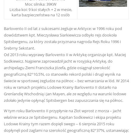
Moc silnika: 39KW
Liczba koi: 9 koi stałych + 2 w mesie,
karta bazpieczeństwa na 12 osób
Barlovento II od lat z sukcesami żegluje w Arktyce: w 1996 roku pod
dowództwem kpt. Mieczysława Siarkiewicza odbyło rejs dookoła
Spitsbergenu, za który została przyznana nagroda Rejs Roku 1996 i
Srebrny Sekstant.
Od 2013 roku wyprawy Barlovento II w Arktykę organizuje kpt. Maciej
Sodkiewicz. Najpierw zaprowadził jacht w rosyjską Arktykę, do
archipelagu Ziemi Franciszka Józefa, gdzie osiągnął szerokość
geograficzną 82°10,5’N, co stanowiło rekord polski i drugi wynik na
świecie w sportowej żegludze na północ – bez wmarzania w lód. W 2014
roku w ramach projektu Lodowe Krainy Barlovento II dotarło na
Grenlandię Wschodnią i Jan Mayen, ale ze względu na warunki lodowe
zdołało jedynie opłynąć Spitsbergen bez zapuszczania się na północ.
W tym roku Barlovento II przypłynie na Zlot wprost z morza – jacht
właśnie wraca ze Spitsbergenu. Kapitan Sodkiewicz i ekipa projektu
Lodowe Krainy tym razem dopięli swego – 6 sierpnia 2015 roku
dopłynęli pod żaglami na szerokość geograficzną 82°37’N, ustanawiając