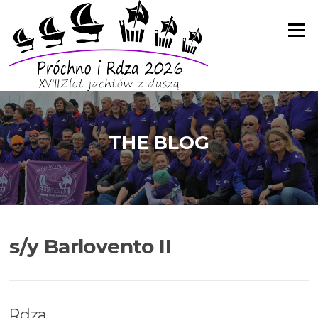
Skip
to
Menu
content
THE BLOG
s/y Barlovento II
Rdza