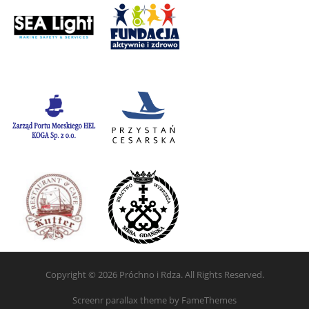
Copyright © 2026 Próchno i Rdza. All Rights Reserved.
Screenr parallax theme
by FameThemes