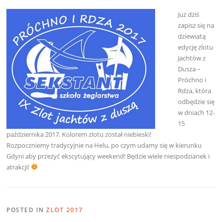
Już dziś
zapisz się na
dziewiatą
edycję zlotu
Jachtów z
Dusza –
Próchno i
Rdza, która
odbędzie się
w dniach 12-
15
października 2017. Kolorem zlotu został niebieski!
Rozpoczniemy tradycyjnie na Helu, po czym udamy się w kierunku
Gdyni aby przeżyć ekscytujący weekend! Będzie wiele niespodzianek i
atrakcji!
POSTED IN
ZLOT 2017