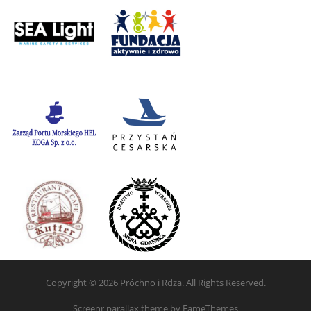
Copyright © 2026 Próchno i Rdza. All Rights Reserved.
Screenr parallax theme
by FameThemes