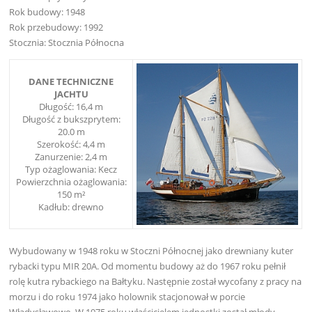
Rok budowy: 1948
Rok przebudowy: 1992
Stocznia: Stocznia Północna
DANE TECHNICZNE
JACHTU
Długość: 16,4 m
Długość z bukszprytem:
20.0 m
Szerokość: 4,4 m
Zanurzenie: 2,4 m
Typ ożaglowania: Kecz
Powierzchnia ożaglowania:
150 m²
Kadłub: drewno
Wybudowany w 1948 roku w Stoczni Północnej jako drewniany kuter
rybacki typu MIR 20A. Od momentu budowy aż do 1967 roku pełnił
rolę kutra rybackiego na Bałtyku. Następnie został wycofany z pracy na
morzu i do roku 1974 jako holownik stacjonował w porcie
Władysławowo. W 1975 roku właścicielem jednostki został młody