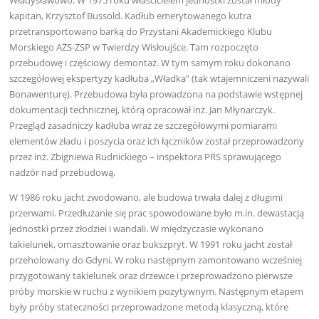
kapitan, Krzysztof Bussold. Kadłub emerytowanego kutra
przetransportowano barką do Przystani Akademickiego Klubu
Morskiego AZS-ZSP w Twierdzy Wisłoujśce. Tam rozpoczęto
przebudowę i częściowy demontaż. W tym samym roku dokonano
szczegółowej ekspertyzy kadłuba „Władka” (tak wtajemniczeni nazywali
Bonawenturę). Przebudowa była prowadzona na podstawie wstępnej
dokumentacji technicznej, którą opracował inż. Jan Młynarczyk.
Przegląd zasadniczy kadłuba wraz ze szczegółowymi pomiarami
elementów zładu i poszycia oraz ich łączników został przeprowadzony
przez inż. Zbigniewa Rudnickiego – inspektora PRS sprawującego
nadzór nad przebudową.
W 1986 roku jacht zwodowano, ale budowa trwała dalej z długimi
przerwami. Przedłużanie się prac spowodowane było m.in. dewastacją
jednostki przez złodziei i wandali. W międzyczasie wykonano
takielunek, omasztowanie oraz bukszpryt. W 1991 roku jacht został
przeholowany do Gdyni. W roku następnym zamontowano wcześniej
przygotowany takielunek oraz drzewce i przeprowadzono pierwsze
próby morskie w ruchu z wynikiem pozytywnym. Następnym etapem
były próby stateczności przeprowadzone metodą klasyczną, które