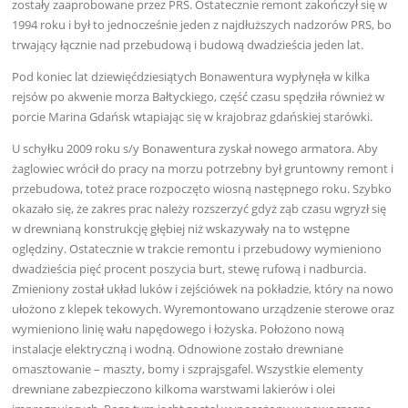
zostały zaaprobowane przez PRS. Ostatecznie remont zakończył się w
1994 roku i był to jednocześnie jeden z najdłuższych nadzorów PRS, bo
trwający łącznie nad przebudową i budową dwadzieścia jeden lat.
Pod koniec lat dziewięćdziesiątych Bonawentura wypłynęła w kilka
rejsów po akwenie morza Bałtyckiego, część czasu spędziła również w
porcie Marina Gdańsk wtapiając się w krajobraz gdańskiej starówki.
U schyłku 2009 roku s/y Bonawentura zyskał nowego armatora. Aby
żaglowiec wrócił do pracy na morzu potrzebny był gruntowny remont i
przebudowa, toteż prace rozpoczęto wiosną następnego roku. Szybko
okazało się, że zakres prac należy rozszerzyć gdyż ząb czasu wgryzł się
w drewnianą konstrukcję głębiej niż wskazywały na to wstępne
oględziny. Ostatecznie w trakcie remontu i przebudowy wymieniono
dwadzieścia pięć procent poszycia burt, stewę rufową i nadburcia.
Zmieniony został układ luków i zejściówek na pokładzie, który na nowo
ułożono z klepek tekowych. Wyremontowano urządzenie sterowe oraz
wymieniono linię wału napędowego i łożyska. Położono nową
instalacje elektryczną i wodną. Odnowione zostało drewniane
omasztowanie – maszty, bomy i szprajsgafel. Wszystkie elementy
drewniane zabezpieczono kilkoma warstwami lakierów i olei