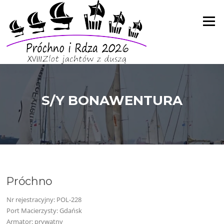
Skip
to
Menu
content
S/Y BONAWENTURA
Próchno
Nr rejestracyjny: POL-228
Port Macierzysty: Gdańsk
Armator: prywatny