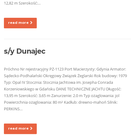
12,82 m Szerokość:…
read more
s/y Dunajec
Próchno Nr rejestracyjny PZ-1123 Port Macierzysty: Gdynia Armator:
Sądecko-Podhalański Okręgowy Związek Żeglarski Rok budowy: 1979
Typ: Opal IV Stocznia: Stocznia Jachtowa im. Josepha Conrada
Korzeniowskiego w Gdańsku DANE TECHNICZNE JACHTU Długość:
13,95 m Szerokość: 3,65 m Zanurzenie: 2.0 m Typ ożaglowania: jol
Powierzchnia ożaglowania: 80 m² Kadłub: drewno-mahoń Silnik:
PERKINS…
read more