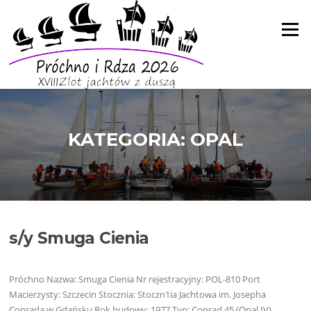
Skip
to
Menu
content
KATEGORIA:
OPAL
s/y Smuga Cienia
Próchno Nazwa: Smuga Cienia Nr rejestracyjny: POL-810 Port
Macierzysty: Szczecin Stocznia: Stoczn1ia Jachtowa im. Josepha
Conrada w Gdańsku Rok budowy: 1977 Typ: Conrad 45 (Opal IV)