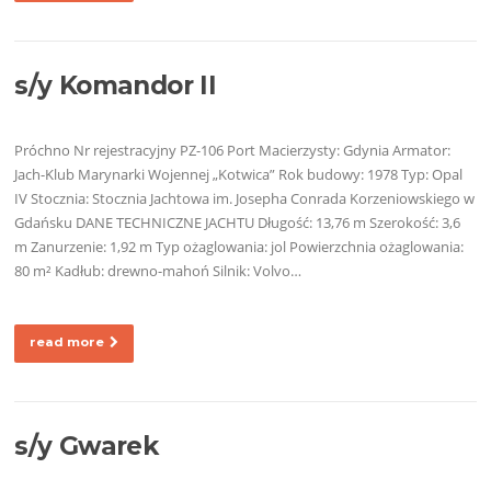
s/y Komandor II
Próchno Nr rejestracyjny PZ-106 Port Macierzysty: Gdynia Armator:
Jach-Klub Marynarki Wojennej „Kotwica” Rok budowy: 1978 Typ: Opal
IV Stocznia: Stocznia Jachtowa im. Josepha Conrada Korzeniowskiego w
Gdańsku DANE TECHNICZNE JACHTU Długość: 13,76 m Szerokość: 3,6
m Zanurzenie: 1,92 m Typ ożaglowania: jol Powierzchnia ożaglowania:
80 m² Kadłub: drewno-mahoń Silnik: Volvo…
read more
s/y Gwarek