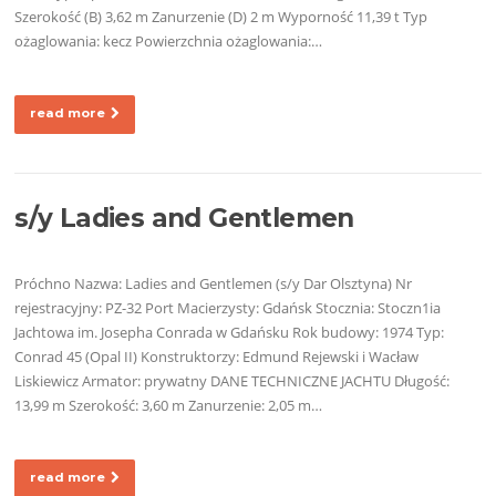
Szerokość (B) 3,62 m Zanurzenie (D) 2 m Wyporność 11,39 t Typ
ożaglowania: kecz Powierzchnia ożaglowania:…
read more
s/y Ladies and Gentlemen
Próchno Nazwa: Ladies and Gentlemen (s/y Dar Olsztyna) Nr
rejestracyjny: PZ-32 Port Macierzysty: Gdańsk Stocznia: Stoczn1ia
Jachtowa im. Josepha Conrada w Gdańsku Rok budowy: 1974 Typ:
Conrad 45 (Opal II) Konstruktorzy: Edmund Rejewski i Wacław
Liskiewicz Armator: prywatny DANE TECHNICZNE JACHTU Długość:
13,99 m Szerokość: 3,60 m Zanurzenie: 2,05 m…
read more