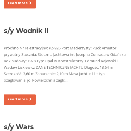
read more
s/y Wodnik II
Próchno Nr rejestracyjny: PZ-926 Port Macierzysty: Puck Armator:
prywatny Stocznia: Stocznia Jachtowa im. Josepha Conrada w Gdańsku
Rok budowy: 1978 Typ: Opal IV Konstruktorzy: Edmund Rejewski i
Wacław Liskiewicz DANE TECHNICZNE JACHTU Długość: 13,64 m
Szerokość: 3,60 m Zanurzenie: 2,10 m Masa jachtu: 11 t typ
ożaglowania: jol Powierzchnia żagli:…
read more
s/y Wars