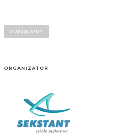
Nawigacja
po
STARSZE WPISY
wpisach
ORGANIZATOR